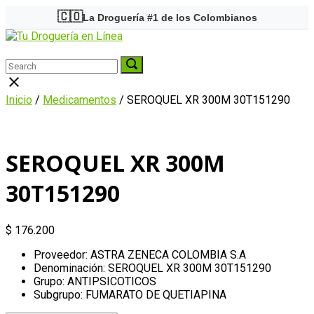
Skip
🇨🇴
La Droguería #1 de los Colombianos
to
Home
content
Menu
Search
Search
Search
for:
for:
Close
search
Inicio
/
Medicamentos
/ SEROQUEL XR 300M 30T151290
bar
SEROQUEL XR 300M
30T151290
$
176.200
Proveedor: ASTRA ZENECA COLOMBIA S.A
Denominación: SEROQUEL XR 300M 30T151290
Grupo: ANTIPSICOTICOS
Subgrupo: FUMARATO DE QUETIAPINA