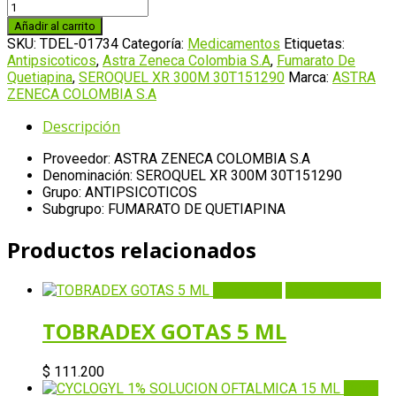
SEROQUEL
XR
Añadir al carrito
300M
SKU:
TDEL-01734
Categoría:
Medicamentos
Etiquetas:
30T151290
Antipsicoticos
,
Astra Zeneca Colombia S.A
,
Fumarato De
cantidad
Quetiapina
,
SEROQUEL XR 300M 30T151290
Marca:
ASTRA
ZENECA COLOMBIA S.A
Descripción
Proveedor: ASTRA ZENECA COLOMBIA S.A
Denominación: SEROQUEL XR 300M 30T151290
Grupo: ANTIPSICOTICOS
Subgrupo: FUMARATO DE QUETIAPINA
Productos relacionados
Quick View
Añadir al carrito
TOBRADEX GOTAS 5 ML
$
111.200
Quick