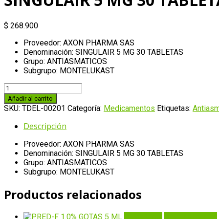
$
268.900
Proveedor: AXON PHARMA SAS
Denominación: SINGULAIR 5 MG 30 TABLETAS
Grupo: ANTIASMATICOS
Subgrupo: MONTELUKAST
SINGULAIR
5
Añadir al carrito
MG
SKU:
TDEL-00201
Categoría:
Medicamentos
Etiquetas:
Antiasm
30
TABLETAS
Descripción
cantidad
Proveedor: AXON PHARMA SAS
Denominación: SINGULAIR 5 MG 30 TABLETAS
Grupo: ANTIASMATICOS
Subgrupo: MONTELUKAST
Productos relacionados
Quick View
Añadir al carrito