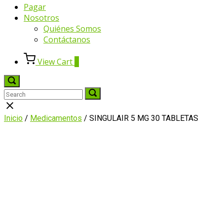
Pagar
Nosotros
Quiénes Somos
Contáctanos
View
View Cart
0
shopping
cart
Open
search
Search
Search
Search
bar
for:
for:
Close
search
Inicio
/
Medicamentos
/ SINGULAIR 5 MG 30 TABLETAS
bar