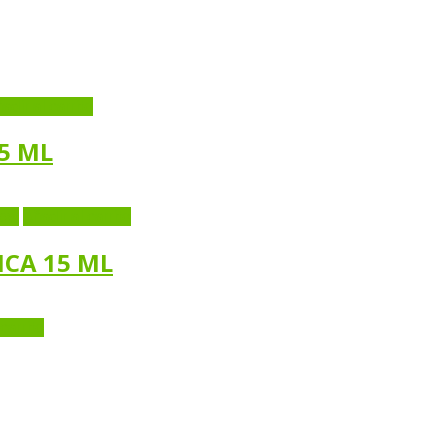
adir al carrito
5 ML
iew
Añadir al carrito
CA 15 ML
carrito