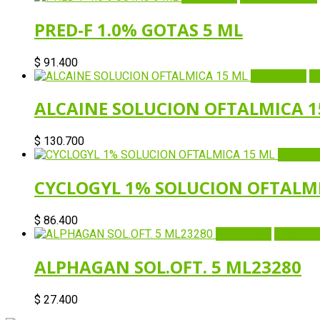
PRED-F 1.0% GOTAS 5 ML
$
91.400
Quick View
Añ
ALCAINE SOLUCION OFTALMICA 1
$
130.700
Quick V
CYCLOGYL 1% SOLUCION OFTALMI
$
86.400
Quick View
Añadir al 
ALPHAGAN SOL.OFT. 5 ML23280
$
27.400