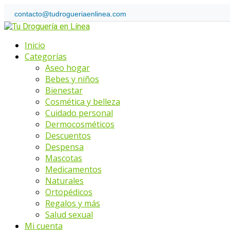
Skip
contacto@tudrogueriaenlinea.com
to
Home
content
Menu
Inicio
Categorías
Aseo hogar
Bebes y niños
Bienestar
Cosmética y belleza
Cuidado personal
Dermocosméticos
Descuentos
Despensa
Mascotas
Medicamentos
Naturales
Ortopédicos
Regalos y más
Salud sexual
Mi cuenta