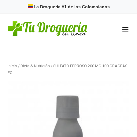
Skip
La Droguería #1 de los Colombianos
to
content
Home
Menu
Inicio
/
Dieta & Nutrición
/ SULFATO FERROSO 200 MG 100 GRAGEAS
EC