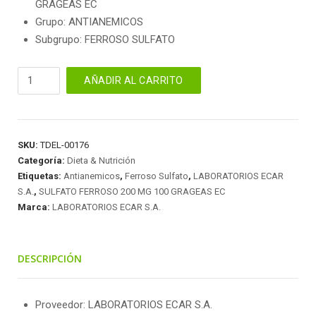
GRAGEAS EC
Grupo: ANTIANEMICOS
Subgrupo: FERROSO SULFATO
SULFATO
AÑADIR AL CARRITO
FERROSO
200
MG
100
SKU:
TDEL-00176
GRAGEAS
Categoría:
Dieta & Nutrición
EC
Etiquetas:
Antianemicos
,
Ferroso Sulfato
,
LABORATORIOS ECAR
cantidad
S.A.
,
SULFATO FERROSO 200 MG 100 GRAGEAS EC
Marca:
LABORATORIOS ECAR S.A.
DESCRIPCIÓN
Proveedor: LABORATORIOS ECAR S.A.