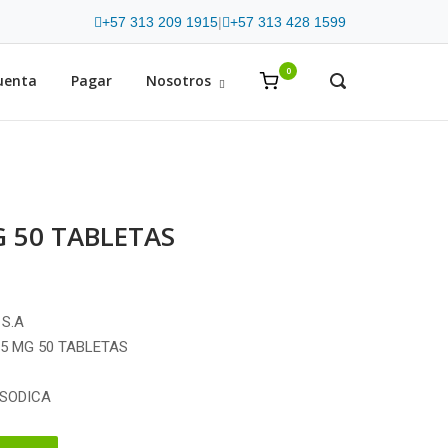
+57 313 209 1915
|
+57 313 428 1599
0
View
uenta
Pagar
Nosotros
OPEN
SEARCH
shopping
BAR
cart
G 50 TABLETAS
 S.A
25 MG 50 TABLETAS
 SODICA