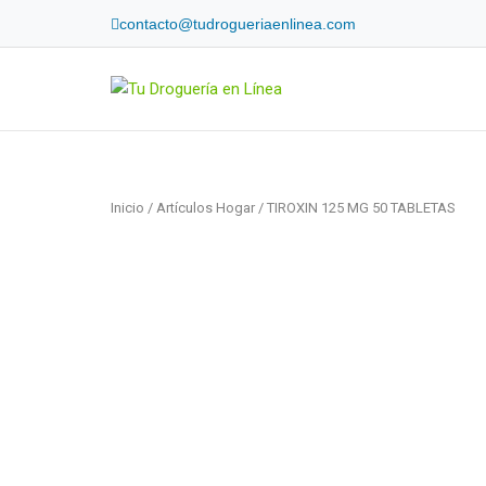
Skip
contacto@tudrogueriaenlinea.com
to
content
Home
Inicio
/
Artículos Hogar
/ TIROXIN 125 MG 50 TABLETAS