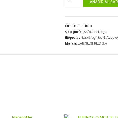
AÑADIR AL CA
125
MG
50
TABLETAS
SKU:
TDEL-01010
cantidad
Categoría:
Artículos Hogar
Etiquetas:
Lab.Siegfried S.A
,
Levo
Marca:
LAB.SIEGFRIED S.A