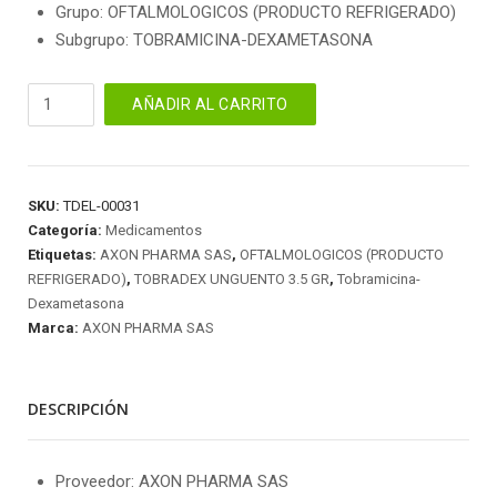
Grupo: OFTALMOLOGICOS (PRODUCTO REFRIGERADO)
Subgrupo: TOBRAMICINA-DEXAMETASONA
TOBRADEX
AÑADIR AL CARRITO
UNGUENTO
3.5
GR
cantidad
SKU:
TDEL-00031
Categoría:
Medicamentos
Etiquetas:
AXON PHARMA SAS
,
OFTALMOLOGICOS (PRODUCTO
REFRIGERADO)
,
TOBRADEX UNGUENTO 3.5 GR
,
Tobramicina-
Dexametasona
Marca:
AXON PHARMA SAS
DESCRIPCIÓN
Proveedor: AXON PHARMA SAS