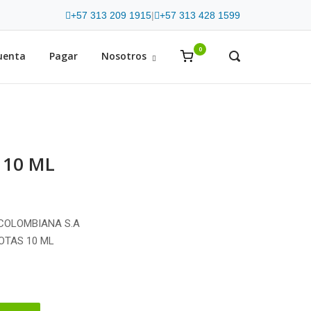
+57 313 209 1915
|
+57 313 428 1599
0
View
uenta
Pagar
Nosotros
OPEN
SEARCH
shopping
BAR
cart
 10 ML
 COLOMBIANA S.A
OTAS 10 ML