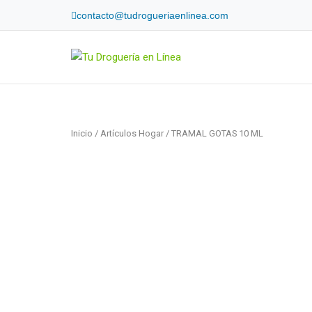
Skip
contacto@tudrogueriaenlinea.com
to
content
Home
Inicio
/
Artículos Hogar
/ TRAMAL GOTAS 10 ML