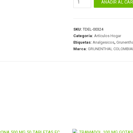
AÑADIR AL CA
GOTAS
10
ML
cantidad
SKU:
TDEL-00324
Categoría:
Artículos Hogar
Etiquetas:
Analgesicos
,
Grunenth
Marca:
GRUNENTHAL COLOMBIA