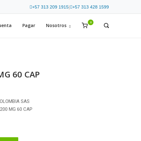
+57 313 209 1915
|
+57 313 428 1599
0
View
uenta
Pagar
Nosotros
OPEN
SEARCH
shopping
BAR
cart
MG 60 CAP
COLOMBIA SAS
 200 MG 60 CAP