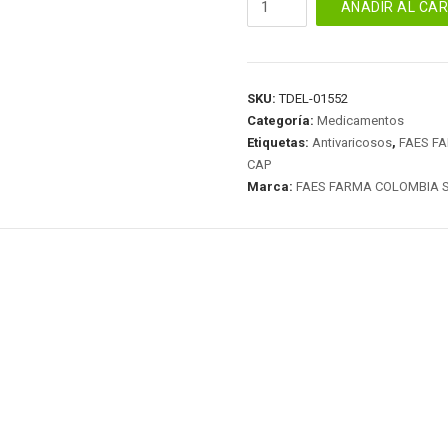
AÑADIR AL CA
200
MG
60
CAP
SKU:
TDEL-01552
cantidad
Categoría:
Medicamentos
Etiquetas:
Antivaricosos
,
FAES F
CAP
Marca:
FAES FARMA COLOMBIA 