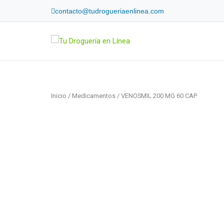
Skip
contacto@tudrogueriaenlinea.com
to
content
Home
Inicio
/
Medicamentos
/ VENOSMIL 200 MG 60 CAP