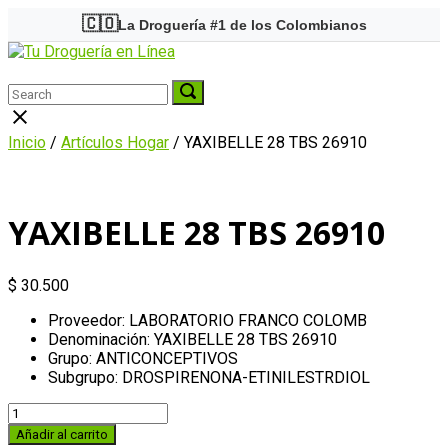
Skip
🇨🇴
La Droguería #1 de los Colombianos
to
Home
content
Menu
Search
Search
Search
for:
for:
Close
search
Inicio
/
Artículos Hogar
/ YAXIBELLE 28 TBS 26910
bar
YAXIBELLE 28 TBS 26910
$
30.500
Proveedor: LABORATORIO FRANCO COLOMB
Denominación: YAXIBELLE 28 TBS 26910
Grupo: ANTICONCEPTIVOS
Subgrupo: DROSPIRENONA-ETINILESTRDIOL
YAXIBELLE
28
Añadir al carrito