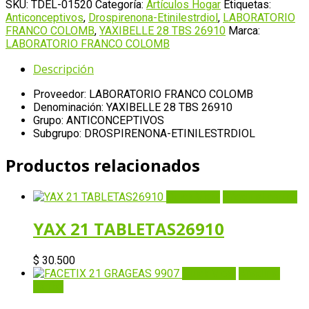
TBS
SKU:
TDEL-01520
Categoría:
Artículos Hogar
Etiquetas:
26910
Anticonceptivos
,
Drospirenona-Etinilestrdiol
,
LABORATORIO
cantidad
FRANCO COLOMB
,
YAXIBELLE 28 TBS 26910
Marca:
LABORATORIO FRANCO COLOMB
Descripción
Proveedor: LABORATORIO FRANCO COLOMB
Denominación: YAXIBELLE 28 TBS 26910
Grupo: ANTICONCEPTIVOS
Subgrupo: DROSPIRENONA-ETINILESTRDIOL
Productos relacionados
Quick View
Añadir al carrito
YAX 21 TABLETAS26910
$
30.500
Quick View
Añadir al
carrito