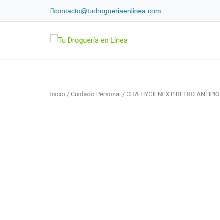
Skip
contacto@tudrogueriaenlinea.com
to
content
Home
Inicio
/
Cuidado Personal
/ CHA.HYGIENEX PIRETRO ANTIPIO