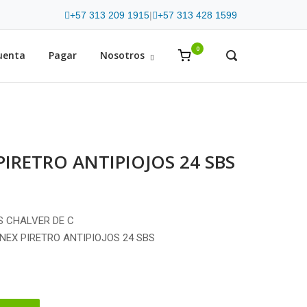
+57 313 209 1915
|
+57 313 428 1599
0
View
uenta
Pagar
Nosotros
OPEN
SEARCH
shopping
BAR
cart
IRETRO ANTIPIOJOS 24 SBS
S CHALVER DE C
ENEX PIRETRO ANTIPIOJOS 24 SBS