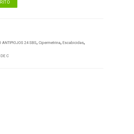
RRITO
 ANTIPIOJOS 24 SBS
,
Cipermetrina
,
Escabicidas
,
DE C