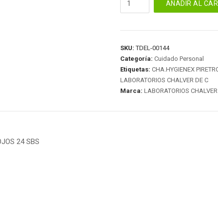
AÑADIR AL CA
PIRETRO
ANTIPIOJOS
24
SBS
SKU:
TDEL-00144
cantidad
Categoría:
Cuidado Personal
Etiquetas:
CHA.HYGIENEX PIRETRO
LABORATORIOS CHALVER DE C
Marca:
LABORATORIOS CHALVER 
OJOS 24 SBS