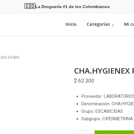
🇨🇴
La Droguería #1 de los Colombianos
Inicio
Categorías
Mi c
JOS 24 SBS
CHA.HYGIENEX P
$
62.300
Proveedor: LABORATORIO
Denominación: CHA.HYGI
Grupo: ESCABICIDAS
Subgrupo: CIPERMETRINA
CHA.HYGIENEX