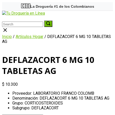
Skip
🇨🇴
La Droguería #1 de los Colombianos
to
Home
content
Menu
Search
Search
Search
for:
for:
Close
search
Inicio
/
Artículos Hogar
/ DEFLAZACORT 6 MG 10 TABLETAS
bar
AG
DEFLAZACORT 6 MG 10
TABLETAS AG
$
10.300
Proveedor: LABORATORIO FRANCO COLOMB
Denominación: DEFLAZACORT 6 MG 10 TABLETAS AG
Grupo: CORTICOSTEROIDES
Subgrupo: DEFLAZACORT