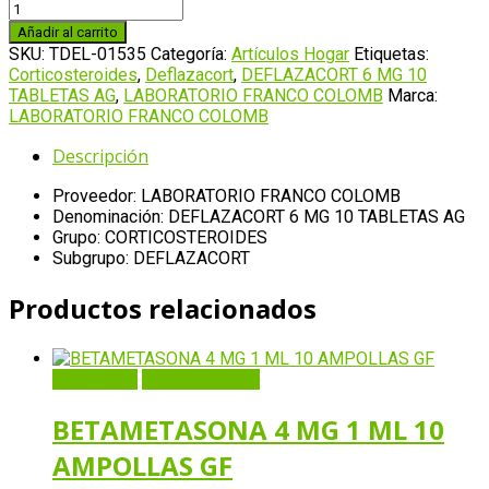
DEFLAZACORT
6
Añadir al carrito
MG
SKU:
TDEL-01535
Categoría:
Artículos Hogar
Etiquetas:
10
Corticosteroides
,
Deflazacort
,
DEFLAZACORT 6 MG 10
TABLETAS
TABLETAS AG
,
LABORATORIO FRANCO COLOMB
Marca:
AG
LABORATORIO FRANCO COLOMB
cantidad
Descripción
Proveedor: LABORATORIO FRANCO COLOMB
Denominación: DEFLAZACORT 6 MG 10 TABLETAS AG
Grupo: CORTICOSTEROIDES
Subgrupo: DEFLAZACORT
Productos relacionados
Quick View
Añadir al carrito
BETAMETASONA 4 MG 1 ML 10
AMPOLLAS GF