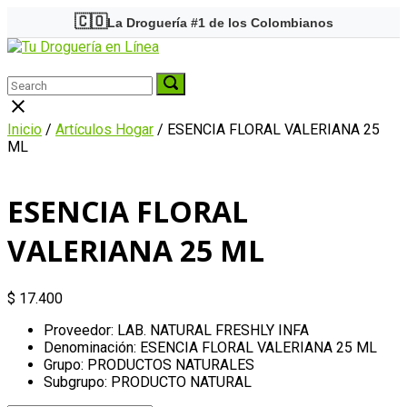
Skip
🇨🇴
La Droguería #1 de los Colombianos
to
Home
content
Menu
Search
Search
Search
for:
for:
Close
search
Inicio
/
Artículos Hogar
/ ESENCIA FLORAL VALERIANA 25
bar
ML
ESENCIA FLORAL
VALERIANA 25 ML
$
17.400
Proveedor: LAB. NATURAL FRESHLY INFA
Denominación: ESENCIA FLORAL VALERIANA 25 ML
Grupo: PRODUCTOS NATURALES
Subgrupo: PRODUCTO NATURAL