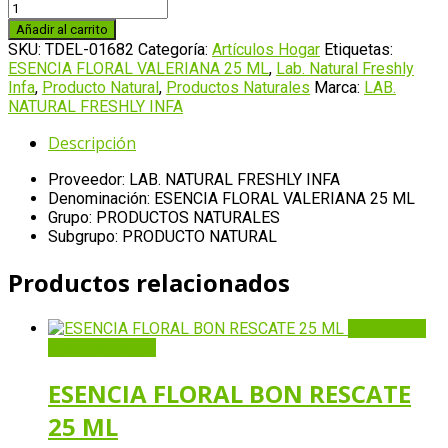
ESENCIA
FLORAL
Añadir al carrito
VALERIANA
SKU:
TDEL-01682
Categoría:
Artículos Hogar
Etiquetas:
25
ESENCIA FLORAL VALERIANA 25 ML
,
Lab. Natural Freshly
ML
Infa
,
Producto Natural
,
Productos Naturales
Marca:
LAB.
cantidad
NATURAL FRESHLY INFA
Descripción
Proveedor: LAB. NATURAL FRESHLY INFA
Denominación: ESENCIA FLORAL VALERIANA 25 ML
Grupo: PRODUCTOS NATURALES
Subgrupo: PRODUCTO NATURAL
Productos relacionados
Quick View
Añadir al carrito
ESENCIA FLORAL BON RESCATE
25 ML