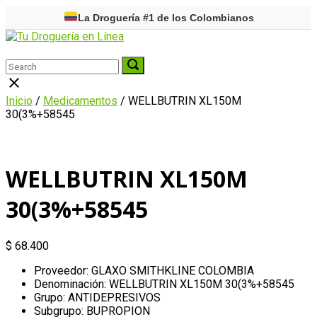
Skip
La Droguería #1 de los Colombianos
to
Home
content
Menu
Search
Search
Search
for:
for:
Close
search
Inicio
/
Medicamentos
/ WELLBUTRIN XL150M
bar
30(3%+58545
WELLBUTRIN XL150M
30(3%+58545
$
68.400
Proveedor: GLAXO SMITHKLINE COLOMBIA
Denominación: WELLBUTRIN XL150M 30(3%+58545
Grupo: ANTIDEPRESIVOS
Subgrupo: BUPROPION