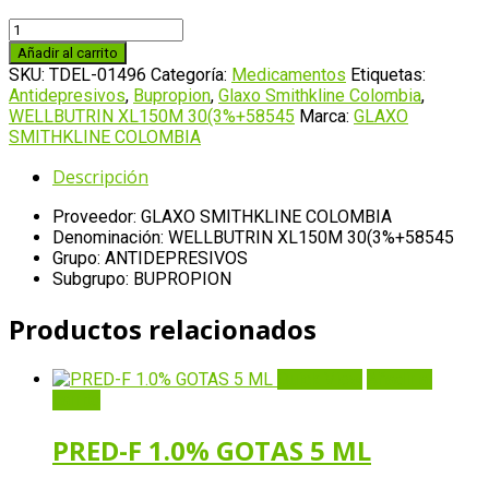
WELLBUTRIN
XL150M
Añadir al carrito
30(3%+58545
SKU:
TDEL-01496
Categoría:
Medicamentos
Etiquetas:
cantidad
Antidepresivos
,
Bupropion
,
Glaxo Smithkline Colombia
,
WELLBUTRIN XL150M 30(3%+58545
Marca:
GLAXO
SMITHKLINE COLOMBIA
Descripción
Proveedor: GLAXO SMITHKLINE COLOMBIA
Denominación: WELLBUTRIN XL150M 30(3%+58545
Grupo: ANTIDEPRESIVOS
Subgrupo: BUPROPION
Productos relacionados
Quick View
Añadir al
carrito
PRED-F 1.0% GOTAS 5 ML