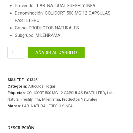
Proveedor: LAB. NATURAL FRESHLY INFA
Denominación: COLICORT 500 MG 12 CAPSULAS
PASTILLERO
Grupo: PRODUCTOS NATURALES
Subgrupo: MILENRAMA
COLICORT
AÑADIR AL CARRITO
500
MG
12
CAPSULAS
SKU:
TDEL-01346
PASTILLERO
Categoría:
Artículos Hogar
cantidad
Etiquetas:
COLICORT 500 MG 12 CAPSULAS PASTILLERO
,
Lab.
Natural Freshly Infa
,
Milenrama
,
Productos Naturales
Marca:
LAB. NATURAL FRESHLY INFA
DESCRIPCIÓN