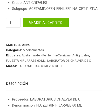
Grupo: ANTIGRIPALES
Subgrupo: ACETAMINOFEN-FENILEFRINA-CETIRIZINA
FLUZETRIN
AÑADIR AL CARRITO
F
JARABE
60
ML
SKU:
TDEL-01899
cantidad
Categoría:
Medicamentos
Etiquetas:
Acetaminofen-Fenilefrina-Cetirizina
,
Antigripales
,
FLUZETRIN F JARABE 60 ML
,
LABORATORIOS CHALVER DE C
Marca:
LABORATORIOS CHALVER DE C
DESCRIPCIÓN
Proveedor: LABORATORIOS CHALVER DE C
Denominación: FLUZETRIN F JARABE 60 ML